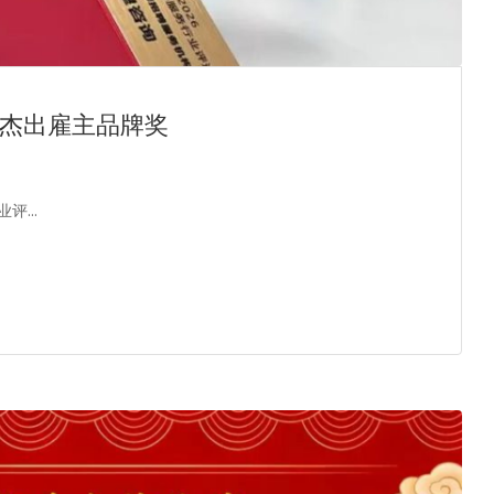
C杰出雇主品牌奖
业评…