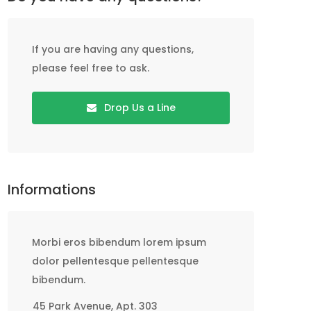
If you are having any questions,
please feel free to ask.
Drop Us a Line
Informations
Morbi eros bibendum lorem ipsum
dolor pellentesque pellentesque
bibendum.
45 Park Avenue, Apt. 303