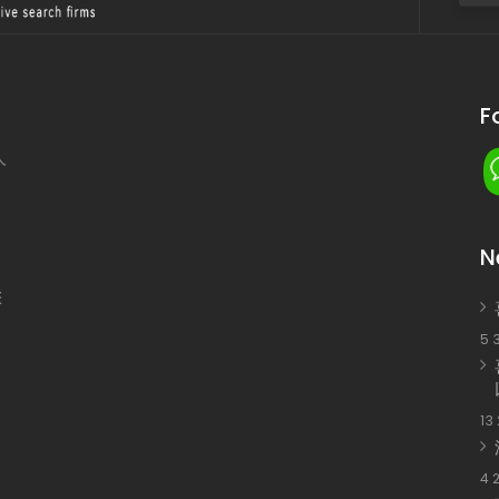
F
人
N
您
5 
13
4 