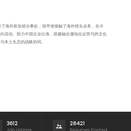
年就开设了海外新加坡办事处，很早便接触了海外猎头业务。在今
双向流动。助力中国企业出海，搭建融合属地化运营与跨文化
验与本土生态的战略协同。
3612
28421
Job Listings
Resumes Posted