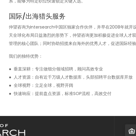
系，能够为特定职位快速锁定关键人选。
国际/出海猎头服务
仲望咨询为Intersearch中国区独家合作伙伴，并早在2008
天全球化布局日益激烈的形势下，仲望咨询更加积极促进全球人才
管理的核心团队；同时协助招揽来自海外的优秀人才，促进国际经
我们的独特优势：
● 垂直深耕：专注做细分领域招聘，顾问高效专业
● 人才资源：自有近千万级人才数据库，头部招聘平台数据库开放
● 全球视野：立足全球，视野开阔
● 快速响应：提前盘点资源，标准SOP流程，高效交付