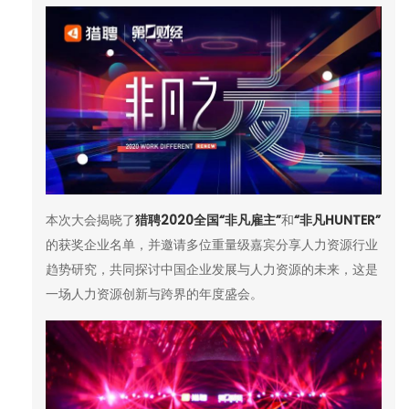
本次大会揭晓了
猎聘
2020
全国
“
非凡雇主
”
和
“
非凡
HUNTER”
的获奖企业名单，并邀请多位重量级嘉宾分享人力资源行业
趋势研究，共同探讨中国企业发展与人力资源的未来，这是
一场人力资源创新与跨界的年度盛会。