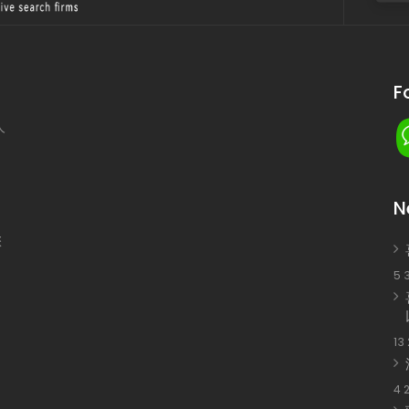
F
人
N
您
5 
13
4 