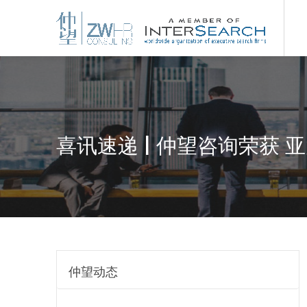
喜讯速递 | 仲望咨询荣获
仲望动态