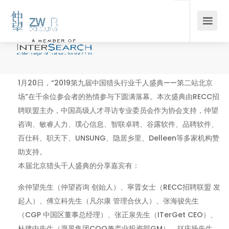
1月20日，“2019第九届中国猎头行业千人盛典——第二站北京
场”在千余位参会者的热情参与下圆满落幕。本次盛典由RECC招
聘联盟主办，中国高级人才寻访专业委员会作为协会支持，仲望
咨询、敏睿人力、璞心信息、智联卓聘、谷露软件、品聘软件、
百仕科、职天下、UNSUNG、隐居乡里、Delleen等多家机构赞
助支持。
本届北京猎头千人盛典的分享嘉宾有：
余仲望先生（仲望咨询 创始人）、寧晋女士（RECC招聘联盟 发
起人）、傅立科先生（凡尔康 管理合伙人）、张海骏先生
（CGP 中国区董事总经理）、张正泉先生（ITerGet CEO）、
杜建中先生（愿景集团COO兼产业投资部GM）、赵庆扬先生