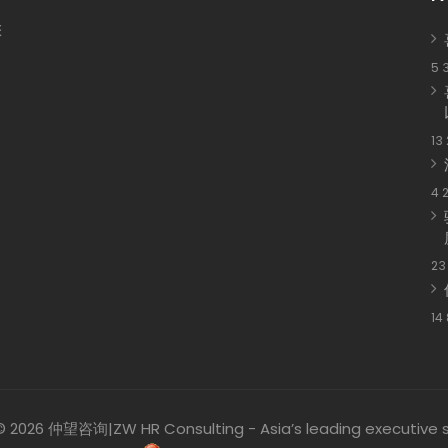
您
5 
13
4 
23
14
 2026 仲望咨询|ZW HR Consulting - Asia’s leading executive s