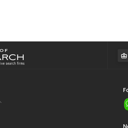
F
人
N