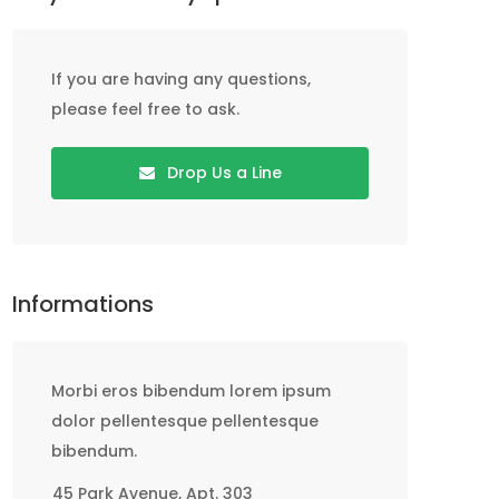
If you are having any questions,
please feel free to ask.
Drop Us a Line
Informations
Morbi eros bibendum lorem ipsum
dolor pellentesque pellentesque
bibendum.
45 Park Avenue, Apt. 303