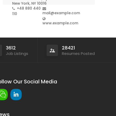
New York, NY 10016
+48 880 440
mail@example.com
110
www.example.com
3612
28421
Job Listings
Resumes Posted
ollow Our Social Media
ews