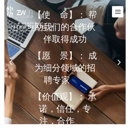
【使 命】： 帮
助我们的合作伙
伴取得成功
【愿 景】： 成
为细分领域的招
聘专家
【价值观】： 承
诺，信任，专
注，合作