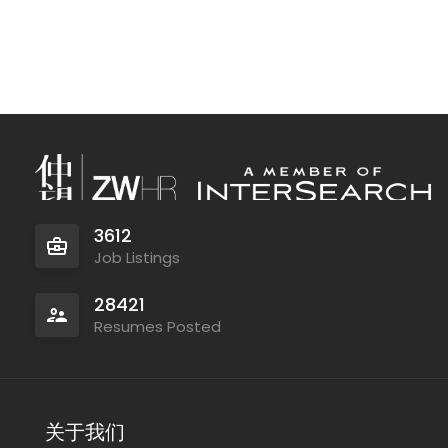
3612
Job Listings
28421
Resumes Posted
关于我们