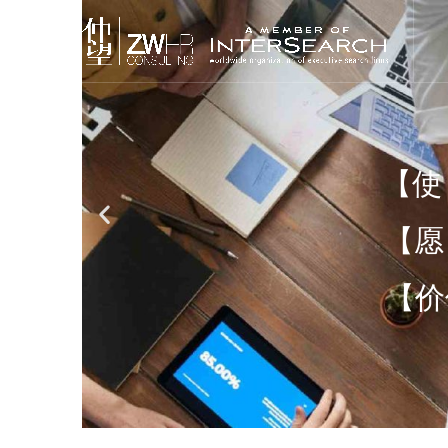
【使
【愿
【