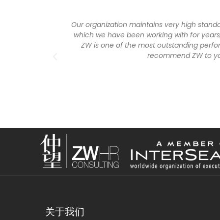
Our organization maintains very high stand
which we have been working with for years,
ZW is one of the most outstanding perform
recommend ZW to you 
关于我们