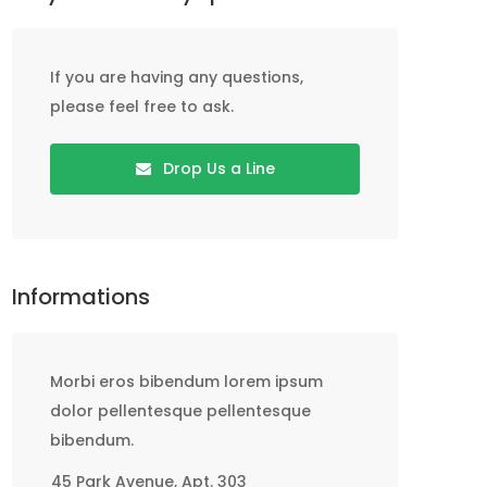
If you are having any questions,
please feel free to ask.
Drop Us a Line
Informations
Morbi eros bibendum lorem ipsum
dolor pellentesque pellentesque
bibendum.
45 Park Avenue, Apt. 303